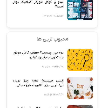
سئو یا گوگل ادوردز؛ کدامیک بهتر
است؟
1405/1/17 12:12:29
محبوب ترین ها
ذره‌ بین چیست؟ معرفی کامل موتور
جستجوی جایگزین گوگل
1399/12/28 6:17:57
اتسی چیست؟ همه‌ چیز درباره
بزرگ‌ترین بازار آنلاین صنایع دستی
1400/1/19 5:56:17