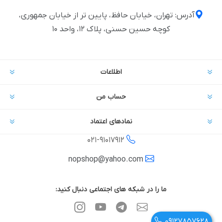
آدرس: تهران، خیابان حافظ، پایین تر از خیابان جمهوری،
کوچه حسین حسنی، پلاک ۱۲، واحد ۱۰
اطلاعات
حساب من
نمادهای اعتماد
021-
91017912
nopshop@yahoo.com
ما را در شبکه های اجتماعی دنبال کنید:
09127857628