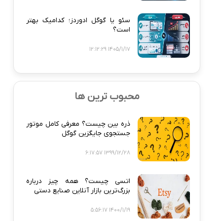
سئو یا گوگل ادوردز؛ کدامیک بهتر
است؟
1405/1/17 12:12:29
محبوب ترین ها
ذره‌ بین چیست؟ معرفی کامل موتور
جستجوی جایگزین گوگل
1399/12/28 6:17:57
اتسی چیست؟ همه‌ چیز درباره
بزرگ‌ترین بازار آنلاین صنایع دستی
1400/1/19 5:56:17