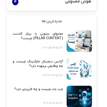
هوش مصنوعی
14
جدیدترین ها
محتوای ستونی یا پیلار کانتنت
(PILLAR CONTENT) چیست؟
1405/1/17 12:20:55
آژانس دیجیتال مارکتینگ چیست و
چه وظایفی برعهده دارد؟
1405/1/17 12:19:33
چت بات چیست و چه کاربردی دارد؟
1405/1/17 12:19:05