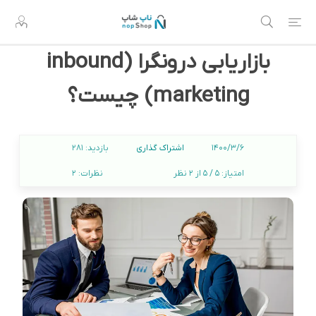
بازاریابی درونگرا (inbound
marketing) چیست؟
اشتراک گذاری
1400/3/6
بازدید:
281
امتیاز:
5 / 5 از 2 نظر
نظرات:
2