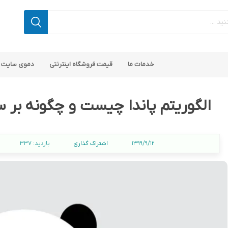
خدمات ما
قیمت فروشگاه اینترنتی
دموی سایت 
الگوریتم پاندا چیست و چگونه بر س
اشتراک گذاری
1399/9/12
بازدید:
337
اپ کامرس
 ناپ کامرس
پلاگین های کاربردی
قالب های رایگان ناپ کامرس
پلاگین های SEO ناپ کامرس