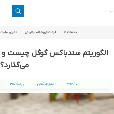
خدمات ما
قیمت فروشگاه اینترنتی
دموی سایت 
الگوریتم سندباکس گوگل چیست و چگ
می‌گذارد؟
اپ کامرس
 ناپ کامرس
پلاگین های کاربردی
قالب های رایگان ناپ کامرس
پلاگین های SEO ناپ کامرس
اشتراک گذاری
1399/9/17
بازدید:
355